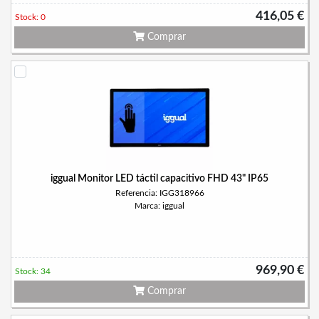
416,05 €
Stock: 0
Comprar
iggual Monitor LED táctil capacitivo FHD 43" IP65
Referencia: IGG318966
Marca: iggual
969,90 €
Stock: 34
Comprar