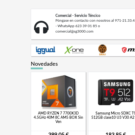
Comercial - Servicio Téncico
Póngase en contacto con nosotros al 971-21.33.
- WhatsApp 623 39 01 85 o
comercial@sg3000.com
Novedades
AMD RYZEN 7 7700X3D
Samsung Micro SDXC T
4.5GHz 40M 8C AM5 BOX Sin
512GB clase10 U3 V30 A2 
Ven
389,05 €
183,85 €