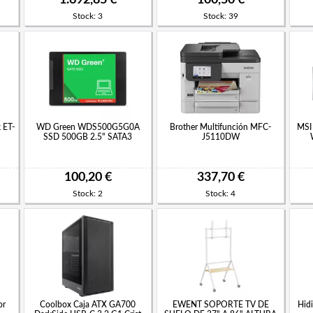
Stock: 3
Stock: 39
 ET-
WD Green WDS500G5G0A
Brother Multifunción MFC-
MSI
SSD 500GB 2.5" SATA3
J5110DW
100,20 €
337,70 €
Stock: 2
Stock: 4
or
Coolbox Caja ATX GA700
EWENT SOPORTE TV DE
Hid