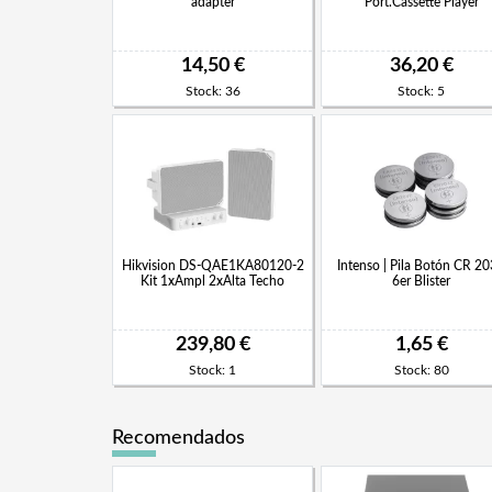
adapter
Port.Cassette Player
14,50 €
36,20 €
Stock: 36
Stock: 5
Hikvision DS-QAE1KA80120-2
Intenso | Pila Botón CR 2
Kit 1xAmpl 2xAlta Techo
6er Blister
239,80 €
1,65 €
Stock: 1
Stock: 80
Recomendados