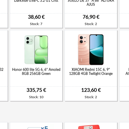
DarkSide USB-C 3.2 G1 Crist
SUELO DE 37" A 86" ALTURA
AJUS
38,60 €
76,90 €
Stock: 7
Stock: 2
032
Honor 600 lite 5G 6, 6" Amoled
XIAOMI Redmi 15C 6, 9"
8GB 256GB Green
128GB 4GB Twilight Orange
Al
335,75 €
123,60 €
Stock: 10
Stock: 2