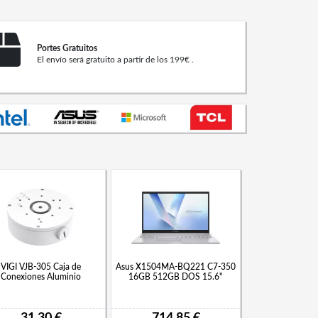
Portes Gratuitos
El envío será gratuito a partir de los 199€ .
VIGI VJB-305 Caja de
Asus X1504MA-BQ221 C7-350
Conexiones Aluminio
16GB 512GB DOS 15.6"
31,30 €
714,85 €