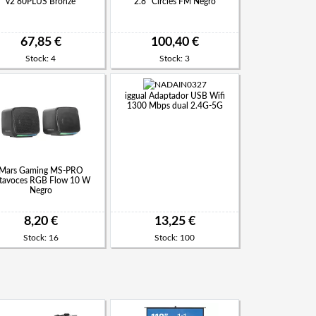
v2 80PLUS Bronze
2.8" Circles FM Negro
67,85 €
100,40 €
Stock: 4
Stock: 3
iggual Adaptador USB Wifi
1300 Mbps dual 2.4G-5G
Mars Gaming MS-PRO
tavoces RGB Flow 10 W
Negro
8,20 €
13,25 €
Stock: 16
Stock: 100