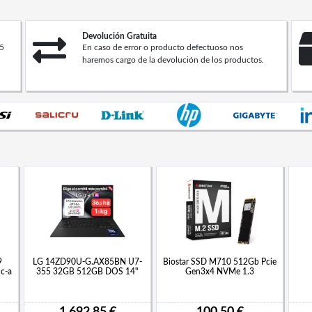
Devolución Gratuita
45
En caso de error o producto defectuoso nos
haremos cargo de la devolución de los productos.
9
LG 14ZD90U-G.AX85BN U7-
Biostar SSD M710 512Gb Pcie
c-a
355 32GB 512GB DOS 14"
Gen3x4 NVMe 1.3
1.692,85 €
100,50 €