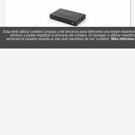
Esta web utiliza 'cookies' propias y de terceros para ofrecerle una mejor experien
servicio y poder registrar el proceso de compra. Al navegar o utilizar nuestro
servicios el usuario acepta el uso que hacemos de las 'cookies'.
Más informac
Gembird Carcasa Disco Duro USB 3.0 Aluminio
Referencia: EE3-U3S-3
Marca: GEMBIRD
16,35 €
Stock: 7
Comprar
Permanece atento a nuestras novedades y promociones