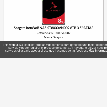
Seagate IronWolf NAS ST8000VN002 8TB 3.5" SATA3
Referencia: ST8000VN002
Marca: Seagate
Esta web utiliza 'cookies' propias y de terceros para ofrecerle una mejor experie
servicio y poder registrar el proceso de compra. Al navegar o utilizar nuestro
servicios el usuario acepta el uso que hacemos de las 'cookies'.
Más informac
375,85 €
Stock: 0
Comprar