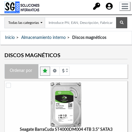
Todas las categorías
Inicio
Almacenamiento interno
Discos magnéticos
DISCOS MAGNÉTICOS
Ordenar por
Seagate BarraCuda ST4000DM004 4TB 3.5" SATA3