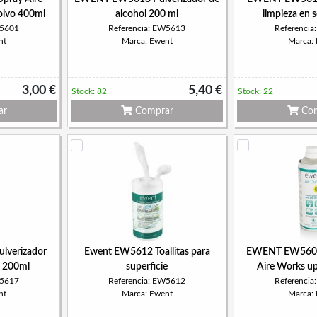
olvo 400ml
alcohol 200 ml
limpieza en 
W5601
Referencia: EW5613
Referenci
nt
Marca: Ewent
Marca:
3,00 €
5,40 €
Stock: 82
Stock: 22
ar
Comprar
Com
verizador
Ewent EW5612 Toallitas para
EWENT EW5600 
s 200ml
superficie
Aire Works u
W5617
Referencia: EW5612
Referenci
nt
Marca: Ewent
Marca: