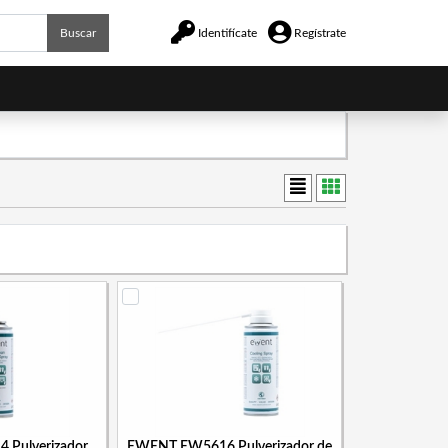
Buscar
Identifícate
Regístrate
Pulverizador
EWENT EW5616 Pulverizador de