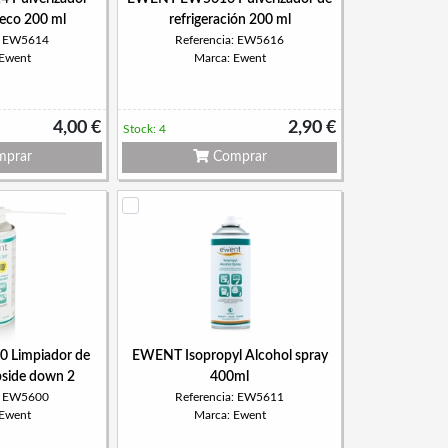
seco 200 ml
refrigeración 200 ml
a: EW5614
Referencia: EW5616
 Ewent
Marca: Ewent
4,00 €
2,90 €
Stock: 4
prar
Comprar
Limpiador de
EWENT Isopropyl Alcohol spray
pside down 2
400ml
a: EW5600
Referencia: EW5611
 Ewent
Marca: Ewent