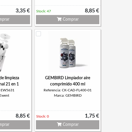
3,35 €
8,85 €
Stock: 47
prar
Comprar
e limpieza
GEMBIRD Limpiador aire
nal 21 en 1
comprimido 400 ml
a: EW5631
Referencia: CK-CAD-FL400-01
 Ewent
Marca: GEMBIRD
8,85 €
1,75 €
Stock: 0
prar
Comprar