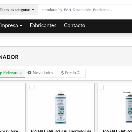
Todas las categorías
Empresa
Fabricantes
Contacto
ENADOR
Relevancia
Novedades
Precio
ray Aire
EWENT EW5613 Pulverizador de
EWENT EW5614 