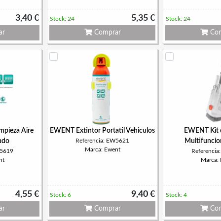
3,40 €
5,35 €
Stock: 24
Stock: 24
ar
Comprar
Com
pieza Aire
EWENT Extintor Portatil Vehiculos
EWENT Kit d
ado
Referencia: EW5621
Multifuncio
Marca: Ewent
W5619
Referenci
nt
Marca:
4,55 €
9,40 €
Stock: 6
Stock: 4
ar
Comprar
Com