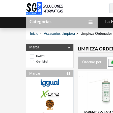
Categorías
La 
Inicio
Accesorios Limpieza
Limpieza Ordenador
Marca
LIMPIEZA ORD
Ewent
Gembird
Ordenar por
Marcas
EWENT EW5601 Sp