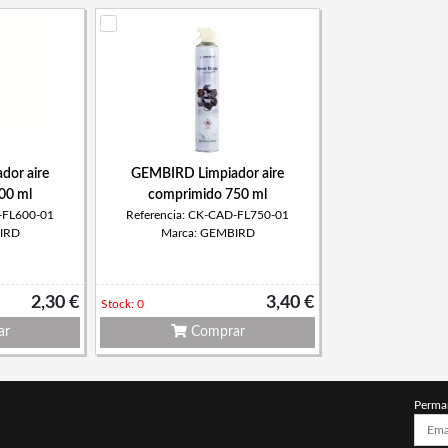
dor aire
GEMBIRD Limpiador aire
00 ml
comprimido 750 ml
-FL600-01
Referencia: CK-CAD-FL750-01
IRD
Marca: GEMBIRD
2,30 €
3,40 €
Stock: 0
ar
Comprar
Perma